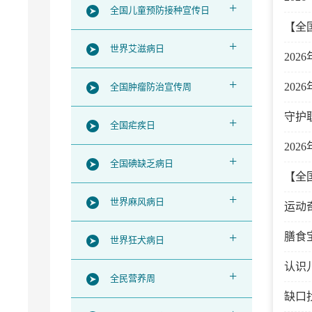
+
全国儿童预防接种宣传日
【全
+
世界艾滋病日
20
+
20
全国肿瘤防治宣传周
守护
+
全国疟疾日
202
+
全国碘缺乏病日
【全
+
世界麻风病日
运动
+
膳食
世界狂犬病日
认识
+
全民营养周
缺口