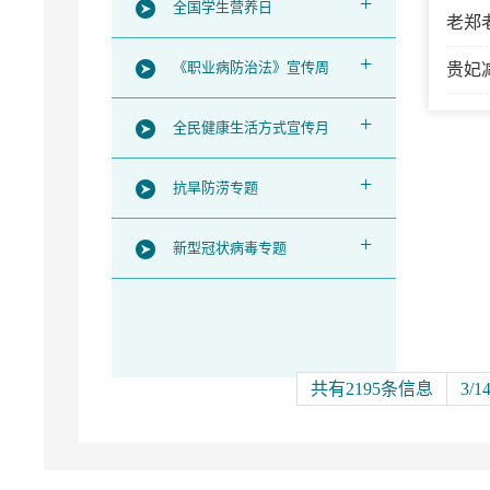
+
全国学生营养日
老郑
+
《职业病防治法》宣传周
贵妃
+
全民健康生活方式宣传月
+
抗旱防涝专题
+
新型冠状病毒专题
共有2195条信息
3/1