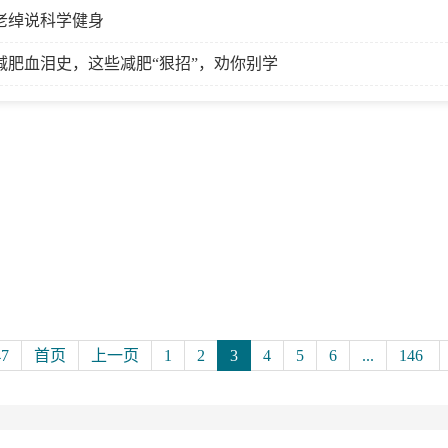
老绰说科学健身
减肥血泪史，这些减肥“狠招”，劝你别学
47
首页
上一页
1
2
3
4
5
6
...
146