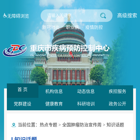
高级搜索
无障碍浏览
新冠肺炎
职业病
疫情防控
首 页
机构信息
动态信息
疾控服务
党群建设
健康教育
科研培训
政务公开
当前位置：
热点专题
>
全国肿瘤防治宣传周
>
知识话题