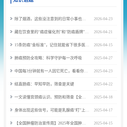
知识话题
除了烟酒，这些没注意到的日常小事也是
2026-04-23
癌症的“隐形推手”？
藏在饮食里的“癌症催化剂”和“防癌盾牌”，
2026-04-21
你吃对了吗？
15条防癌“金标准”，记住就能省下很多医药
2026-04-15
费！
肺癌预防全攻略：科学守护每一次呼吸
2025-04-27
中国每3分钟就有一人因它死亡，看看你是
2025-04-23
不是高危人群
结直肠癌：早知早防，筛查是关键
2025-04-22
一文读懂宫颈癌认识、预防和筛查【全国
2025-04-18
肿瘤防治宣传周】
身体出现这些信号，可能是乳腺癌“盯”上你
2025-04-17
了【全国肿瘤防治宣传周】
【全国肿瘤防治宣传周】2025年全国肿瘤
2025-04-15