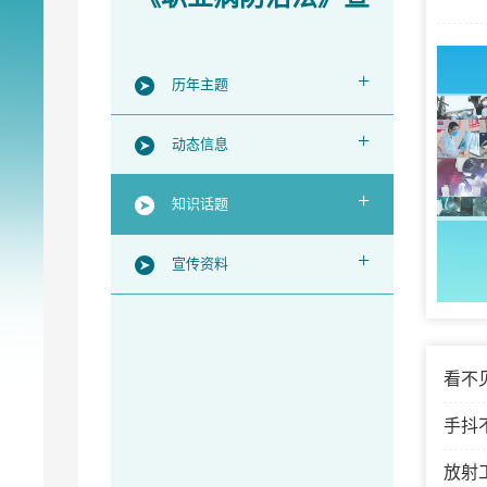
传周
+
历年主题
+
动态信息
+
知识话题
+
宣传资料
看不
手抖
放射