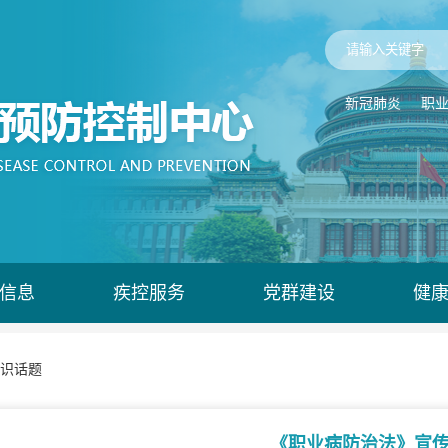
新冠肺炎
职
信息
疾控服务
党群建设
健
识话题
《职业病防治法》宣