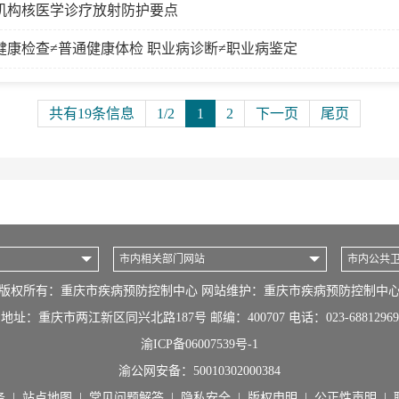
机构核医学诊疗放射防护要点
健康检查≠普通健康体检 职业病诊断≠职业病鉴定
共有19条信息
1/2
1
2
下一页
尾页
市内相关部门网站
市内公共
版权所有：重庆市疾病预防控制中心 网站维护：重庆市疾病预防控制中
地址：重庆市两江新区同兴北路187号 邮编：400707 电话：023-68812969
渝ICP备06007539号-1
渝公网安备：
50010302000384
务
|
站点地图
|
常见问题解答
|
隐私安全
|
版权申明
|
公正性声明
|