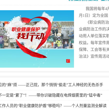
我国将每年4月的
月1日）定为全
《职业病防治法
业病防治工作的
动用人单位落实
权益。每年宣传
保障、工会等有
治法》宣传周活
见的“麻”烦 ——正己烷，那个悄悄“偷走”工人神经的无色杀手
不一定是“累了”！——带你识破隐藏在电焊烟雾里的“锰中毒”
工作人员的“职业健康防护盾”够稳吗？——个人剂量监测全解读