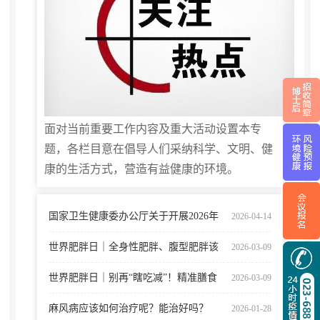
面对当前重要工作内容及重大活动设置本专
题
，
各栏目意在倡导人们采纳科学、文明、健
康的生活方式，营造有益健康的环境
。
国家卫生健康委办公厅关于开展2026年
2026-04-14
全国肿瘤防治宣传周活动的通知
世界肥胖日｜全身性肥胖、腹型肥胖该
2026-03-09
怎么运动减肥？
世界肥胖日｜别再“瞎吃减”！精准膳食
2026-03-09
筑牢健康体重基石
麻风病应该如何治疗呢？能治好吗？
2026-01-28