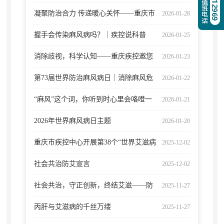
凝聚防治合力 传递暖心关怀——重庆市
2026-01-28
2026年“世界防治麻风病日”宣传慰问系
握手会传染麻风病吗？｜疾控说科普
2026-01-25
列活动在万州举行
消除歧视，科学认知——重庆疾控邀您
2026-01-23
读懂“麻风病”
第73届世界防治麻风病日｜消除麻风危
2026-01-22
害 共筑健康中国
“麻风”这个词，你听到时心里会咯噔一
2026-01-21
下吗？
2026年世界麻风病日主题
2026-01-20
重庆市疾控中心开展第38个“世界艾滋病
2025-12-02
日”主题宣传活动
社会共治防艾宣言
2025-12-02
社会共治，守正创新，终结艾滋——防
2025-11-27
治性病，促进生殖健康
丙肝与艾滋病的千丝万缕
2025-11-27