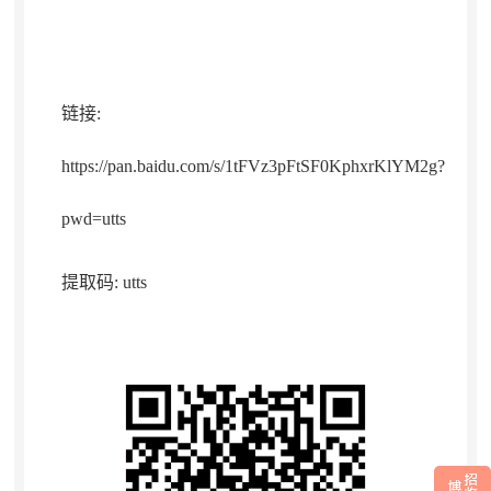
链接
:
https://pan.baidu.com/s/1tFVz3pFtSF0KphxrKlYM2g?
pwd=utts
提取码
: utts