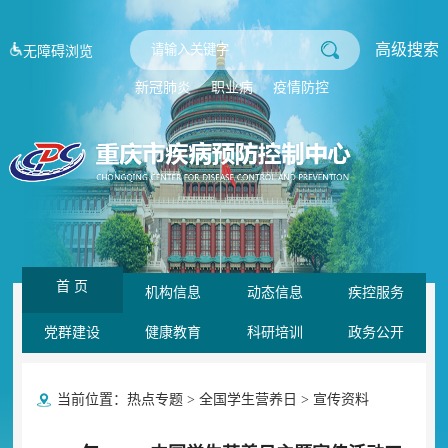
高级搜索
无障碍浏览
新冠肺炎
职业病
疫情防控
首 页
机构信息
动态信息
疾控服务
党群建设
健康教育
科研培训
政务公开
当前位置：
热点专题
>
全国学生营养日
>
宣传资料