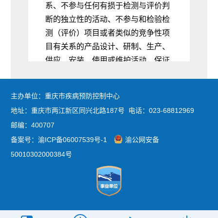
系、不参与任何有损于检测与评价判
断的独立性的活动、不参与和检验检
测（评价）项目或者类似的竞争性项
目有关系的产品设计、研制、生产、
供应、安装、使用或维护活动
，
保证
检验检测和评价工作的独立性，确保
数据结果的公正性
。
主办单位：重庆市疾病预防控制中心
四、中心全体员工严格遵守《检
地址：重庆市两江新区同兴北路187号 电话：023-68812969
验检测机构诚信基本要求》
，
严格执
邮编：400707
行《公正诚信保证程序》和员工岗位
备案号：
渝ICP备06007539号-1
渝公网安备
责任制度，诚实守信
，
不参与任何有
50010302000384号
损于检测与评价判断的诚信度的活
动，不出具不实报告和虚假报告
，
确
保检测和评价工作的诚实性。
五、中心全体员工严格执行《保
护客户秘密和所有权程序》
，
对国家