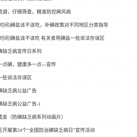
流调，仔细筛查，精准防控麻风病
一时间]碘盐该不该吃，补碘政策对不同地区分类指导
一时间]碘盐该不该吃 有关食用碘盐一些说法存误区
碘缺乏病宣传日系列
一点碘，健康多一点---宣传
一些说法存误区
碘缺乏病公益广告
碘缺乏病公益广告-1
成金（防碘缺乏病系列动画片）
区开展第24个“全国防治碘缺乏病日”宣传活动