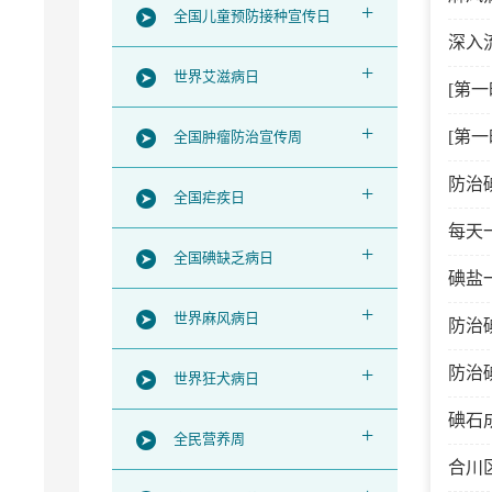
+
全国儿童预防接种宣传日
深入
+
世界艾滋病日
[第
+
[第
全国肿瘤防治宣传周
防治
+
全国疟疾日
每天
+
全国碘缺乏病日
碘盐
+
世界麻风病日
防治
+
防治
世界狂犬病日
碘石
+
全民营养周
合川