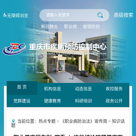
高级搜索
无障碍浏览
新冠肺炎
职业病
疫情防控
首 页
机构信息
动态信息
疾控服务
党群建设
健康教育
科研培训
政务公开
当前位置：
热点专题
>
《职业病防治法》宣传周
>
知识话
题