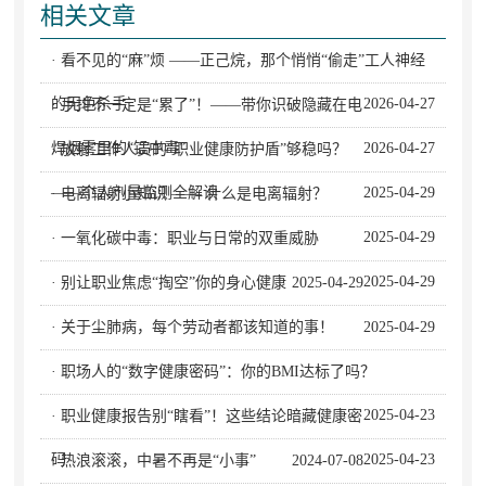
相关文章
· 看不见的“麻”烦 ——正己烷，那个悄悄“偷走”工人神经
的无色杀手
2026-04-27
· 手抖不一定是“累了”！——带你识破隐藏在电
焊烟雾里的“锰中毒”
2026-04-27
· 放射工作人员的“职业健康防护盾”够稳吗？
——个人剂量监测全解读
2025-04-29
· 电离辐射小知识 —— 什么是电离辐射？
2025-04-29
· 一氧化碳中毒：职业与日常的双重威胁
2025-04-29
· 别让职业焦虑“掏空”你的身心健康
2025-04-29
· 关于尘肺病，每个劳动者都该知道的事！
2025-04-29
· 职场人的“数字健康密码”：你的BMI达标了吗？
2025-04-23
· 职业健康报告别“瞎看”！这些结论暗藏健康密
码
2025-04-23
· 热浪滚滚，中暑不再是“小事”
2024-07-08