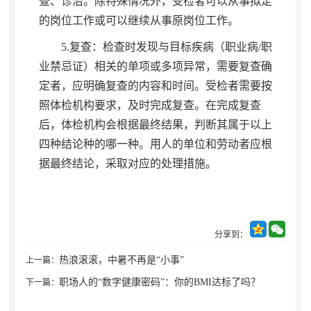
查、诊治。除特殊情况外
，
受检者可以从事拟定
的岗位工作或可以继续从事原岗位工作。
5.复查：检查时发现与目标疾病（职业病/职
业禁忌证）相关的单项或多项异常
，
需要复查确
定者，应明确复查的内容和时间
。
受检者需要按
照体检机构要求，及时完成复查
。
在完成复查
后，体检机构会根据最终结果
，
判断其属于以上
四种结论种的哪一种。用人的单位和劳动者应根
据最终结论
，
采取对应的处理措施。
分享到：
热浪滚滚，中暑不再是“小事”
上一篇：
职场人的“数字健康密码”：你的BMI达标了吗？
下一篇：