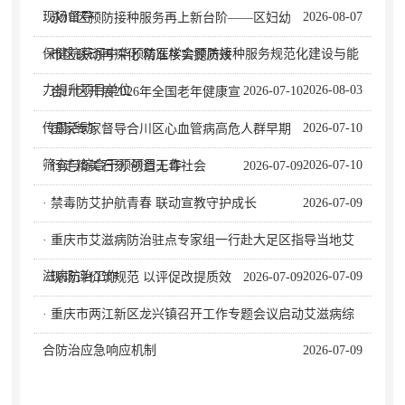
现场督导
2026-08-07
· 永川区预防接种服务再上新台阶——区妇幼
保健院获评中华预防医学会预防接种服务规范化建设与能
· 市区联动再深化 精准核实提质效
力提升项目单位
2026-08-03
2026-07-10
· 合川区开展2026年全国老年健康宣
传周活动
2026-07-10
· 国家专家督导合川区心血管病高危人群早期
筛查与综合干预项目工作
2026-07-10
· 行走精美石刻 创造无毒社会
2026-07-09
· 禁毒防艾护航青春 联动宣教守护成长
2026-07-09
· 重庆市艾滋病防治驻点专家组一行赴大足区指导当地艾
滋病防治工作
2026-07-09
· 现场评价筑规范 以评促改提质效
2026-07-09
· 重庆市两江新区龙兴镇召开工作专题会议启动艾滋病综
合防治应急响应机制
2026-07-09