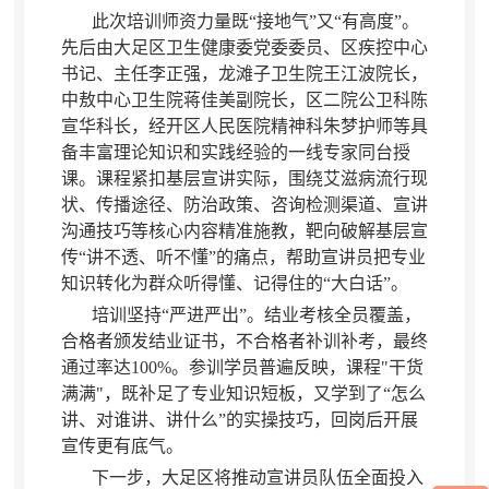
此次培训师资力量既“接地气”又“有高度”
。
先后由大足区卫生健康委党委委员、区疾控中心
书记、主任李正强，龙滩子卫生院王江波院长
，
中敖中心卫生院蒋佳美副院长，区二院公卫科陈
宣华科长
，
经开区人民医院精神科朱梦护师等具
备丰富理论知识和实践经验的一线专家同台授
课。课程紧扣基层宣讲实际
，
围绕艾滋病流行现
状、传播途径、防治政策、咨询检测渠道、宣讲
沟通技巧等核心内容精准施教，靶向破解基层宣
传“讲不透、听不懂”的痛点
，
帮助宣讲员把专业
知识转化为群众听得懂、记得住的“大白话”。
培训坚持“严进严出”
。
结业考核全员覆盖，
合格者颁发结业证书
，
不合格者补训补考，最终
通过率达100%
。
参训学员普遍反映，课程"干货
满满"
，
既补足了专业知识短板，又学到了“怎么
讲、对谁讲、讲什么”的实操技巧
，
回岗后开展
宣传更有底气。
下一步
，
大足区将推动宣讲员队伍全面投入