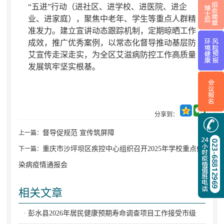
“五进”行动（进社区、进学校、进医院、进企
业、进家庭），聚焦中老年、学生等重点人群精
准发力
。
建立宣讲动态跟踪机制，定期晾晒工作
成效
，
推广优秀案例，以常态化督导推动基层防
艾宣传走深走实
，
为全区艾滋病防控工作高质量
发展筑牢坚实根基。
分享到：
督导促规范 宣传筑屏障
上一篇：
重庆市沙坪坝区疾控中心组织召开2025年学校重点传
下一篇：
染病疫情通报会
相关文章
· 彭水县2026年居民健康预期寿命调查项目工作接受市级