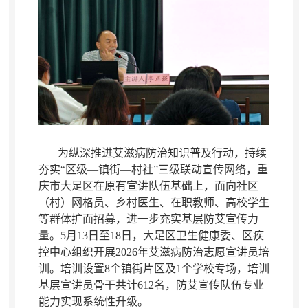
为纵深推进艾滋病防治知识普及行动
，
持续
夯实“区级—镇街—村社”三级联动宣传网络，重
庆市大足区在原有宣讲队伍基础上
，
面向社区
（村）网格员、乡村医生、在职教师、高校学生
等群体扩面招募，进一步充实基层防艾宣传力
量
。
5
月
13
日至
18
日
，
大足区卫生健康委、区疾
控中心组织开展
2026
年艾滋病防治志愿宣讲员培
训
。
培训设置
8
个镇街片区及
1
个学校专场
，
培训
基层宣讲员骨干共计
612
名
，
防艾宣传队伍专业
能力实现系统性升级。