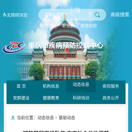
高级搜索
无障碍浏览
新冠肺炎
职业病
疫情防控
动态信息
首 页
机构信息
疾控服务
党群建设
健康教育
科研培训
政务公开
当前位置：
动态信息
>
基层动态