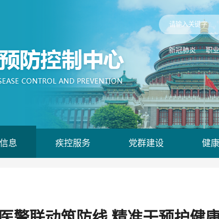
新冠肺炎
职
信息
疾控服务
党群建设
健
医警联动筑防线 精准干预护健