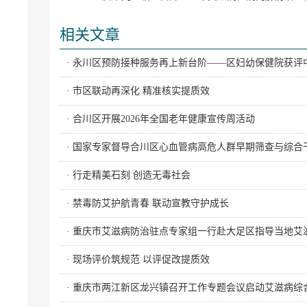
相关文章
· 永川区预防接种服务再上新台阶——区妇幼保健院获
· 市区联动再深化 精准核实提质效
· 合川区开展2026年全国老年健康宣传周活动
· 国家专家督导合川区心血管病高危人群早期筛查与综合
· 行走精美石刻 创造无毒社会
· 禁毒防艾护航青春 联动宣教守护成长
· 重庆市艾滋病防治驻点专家组一行赴大足区指导当地艾
· 现场评价筑规范 以评促改提质效
· 重庆市两江新区龙兴镇召开工作专题会议启动艾滋病综