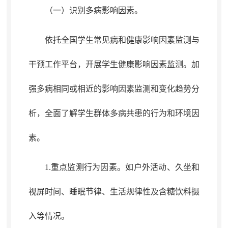
（一）识别多病影响因素
。
依托全国学生常见病和健康影响因素监测与
干预工作平台
，
开展学生健康影响因素监测。加
强多病相同或相近的影响因素监测和变化趋势分
析
，
全面了解学生群体多病共患的行为和环境因
素。
1.重点监测行为因素
。
如户外活动、久坐和
视屏
时间、睡眠
节律、生活规律性
及
含糖饮料摄
入
等情况
。