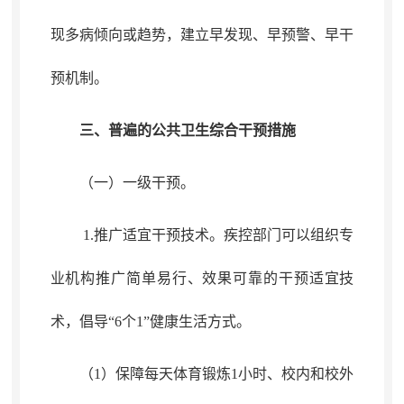
现多病倾向或趋势
，
建立早发现、早预警、
早
干
预机
制
。
三、普遍的公共卫生综合干预措施
（一）一级干预
。
1.推广适宜干预技术
。
疾控
部门可以组织专
业机构推广简单易行、效果可靠的干预适宜技
术
，
倡导“6个1”健康生活方式。
（1）保障每天体育锻炼1小时、校内和校外