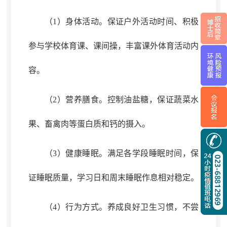
（1）身体活动
。
保证户外活动时间、积极
参与学校体育课、课间操
，
丰富课外体育活动内
容。
（2）营养膳食
。
控制油盐糖
，
保证
蔬菜水
果、畜禽肉等蛋白质和钙的摄入
。
（3）健康睡眠
。
满足各学段睡眠时间
，
保
证睡眠质量，学习日和周末睡眠作息相对稳定
。
（4）行为方式
。
养成良好卫生习惯
，
不尝