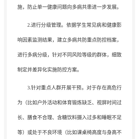
施
，
防止单一健康问题向多病共患进一步发展。
2.进行分级管理
。
依据学生常见病和健康影
响因素监测结果
，
建立多病共防重点防控档案，
进行多病分级
，
针对不同风险
等级
的群体
，
细致
制定并差异化
实施
防控方案
。
3.针对重点人群开展干预
。
对于存在高危行
为（比如户外活动和体育锻炼缺乏、
视屏
时间过
长、膳食不合理、含糖饮料摄入过多和睡眠不足
等）或处于不良环境（比如课桌椅高度与身高不