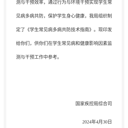
测与干预效率，
通
过行为与环境干预实现学生常
见病多病共防
，
保护学生身心健康
，
我局组织制
定了《学生常见病多病共防技术指南》
。
现印发
给你们，供你们在学生常见病和健康影响因素监
测与干预工作中参考
。
国家疾控局
综合司
2024年
4
月
30
日