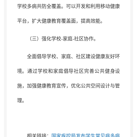
学校多病共防全覆盖。
可以
开发和利用
移动健康
平台
，
扩
大
健康教育覆盖面
，
提高效能。
（三）强化学校-家庭-社区协作
。
全面倡导
学校、家庭、社区
建设
健康友好环
境
。
通过学校和家庭倡导社区完善公共健身设
施，加强健康
教育宣传
，
优化公共空间设计与管
理。
相关链接：
国家疾控局发布学生常见病多病