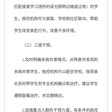
匹配
或者学习场所的采光照明过暗或过亮）的学
生
，
疾控机构可与家庭、学校和社区联动，帮助
学生改变高危行为
，
改善不良环境。
（三）三级干预
。
1.及时明确多病共患情况
。
对筛查中发现的
多病共患学生
，
疾控机构可以配合学校，指导家
长
及
时带学生到专业机构确诊和治疗
，
建议学生
遵照医嘱治疗，并定期随访
。
2.加强重点人群的干预力度
。
有条件的疾控