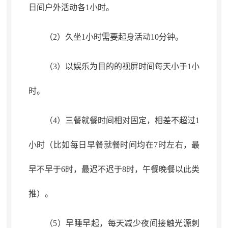
日间户外活动各1小时
。
（2）久坐1小时需要起身活动10分钟
。
（3）以娱乐为目的的
视屏
时间每天小于1小
时
。
（4）三餐就餐时间相对固定
，
相差不超过1
小时（比如每日早餐就餐时间均在7时左右，最
早不早于6时
，
最迟不迟于8时，午餐晚餐以此类
推）
。
（5）早睡早起
，
每天减少夜间接触光源刺