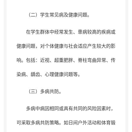
（二）学生常见病及健康问题
。
在学生群体中经常发生、
患病较高
的疾病或
健康问题
，
对个体健康与社会适应产生较大的影
响。包括：近视、
超重
肥胖、脊柱弯曲异常、传
染病、龋齿、心理
健康
问题等
。
（三）多病共防
。
多病中病因相同或具有共同的风险因素时
，
可采取多病共防策略。如日间户外活动和体育锻