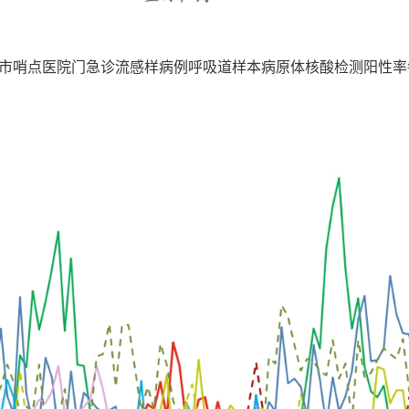
庆市哨点医院门急诊流感样病例呼吸道样本病原体核酸检测阳性