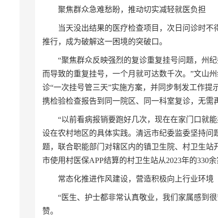
聚焦群众急难愁盼，推动切实减轻就医负担
当天没出结果的医疗检查项目，次日问诊时不
推行，成为破解这一困境的突破口。
“聚焦群众反映强烈的复诊重复挂号问题，州
而导致的重复挂号，一个月就可达数千次。”文山
诊“一次挂号管三天”实施方案，并同步制发工作
携检验检查报告到同一院区、同一科室复诊，无需
“以前看病报销要跑好几次，现在在家门口就
设在农村地区的具体实践。清远市纪委监委坚持问
题，联合职能部门对辖区内的镇卫生院、村卫生站
市使用村医保APP结算的村卫生站从2023年的330余
常态化推进作风建设，营造积极向上行业环境
“医生、护士都非常认真敬业，我们家属感到很
赞。