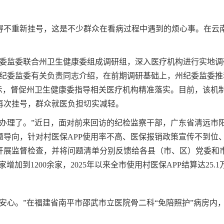
得不重新挂号，这是不少群众在看病过程中遇到的烦心事。在云南
纪委监委联合州卫生健康委组成调研组，深入医疗机构进行实地
州纪委监委有关负责同志介绍，在前期调研基础上，州纪委监委
提示，督促州卫生健康委指导相关医疗机构精准落实。目前，该机
再次挂号，群众就医负担切实减轻。
能办理了。”近日，面对前来回访的纪检监察干部，广东省清远市
题导向，针对村医保APP使用率不高、医保报销政策宣传不到位
开展监督检查，并将问题清单分别反馈给各县（市、区）党委和
家增加到1200余家，2025年以来全市使用村医保APP结算达25
安心。”在福建省南平市邵武市立医院骨二科“免陪照护”病房内