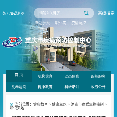
高级搜索
无障碍浏览
新冠肺炎
职业病
疫情防控
首 页
机构信息
动态信息
疾控服务
党群建设
健康教育
科研培训
政务公开
当前位置：
健康教育
>
健康主题
>
消毒与病媒生物控制
>
知识天地