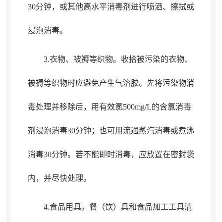
30分钟
，
或其他高水平消毒剂进行喷洒、擦拭或
浸泡消毒。
3.衣物、被褥等织物
。
收拾被污染的衣物、
被褥等织物时应避免产生气溶胶。先将污染物消
毒处理并移除后
，
用有效氯500mg/L的含氯消毒
剂浸泡消毒30分钟；也可用流通蒸汽消毒或煮沸
消毒30分钟
。
若不能即时消毒，应放置在密封袋
内
，
并尽快处理。
4.食品用具
。
餐（饮）具和食品加工工具清