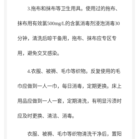
3.拖布和抹布等卫生用具
。
使用过的拖布、
抹布用有效氯500mg/L的含氯消毒剂浸泡消毒30
分钟，清洗后晾干备用
，
拖布、抹布应专区专
用，避免交叉感染
。
4.衣服、被褥、毛巾等织物
。
反复使用的毛
巾应做到一人一巾，每日消毒
，
定期更换。床上
用品应做到一人一套
，
定期清洗，有明显污渍时
应及时更换、清洁、消毒
。
衣服、被褥、毛巾等织物清洗干净后
，
置阳