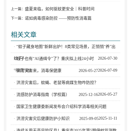
盛夏来临，如何驱蚊更安全｜科普时间
上一篇：
诺如病毒感染防控 ——预防性消毒篇
下一篇：
相关文章
· “蚊子藏身地图”新鲜出炉！8类常见场景，正悄悄“养”出
蚊子！
2026-07-30
· 蚊子也有“AI通缉令”了？重庆拟上线24小时
“哨兵”岗！
2026-07-09
· 洪涝灾害来，消毒保健康
2026-05-27
· 洪涝灾害后，蚊蝇、老鼠等病媒生物咋防控？
2026-05-27
· 流感防护消毒指南（学校篇）
2025-12-16
· 国家卫生健康委新闻发布会介绍科学消毒相关问题
2025-11-11
· 洪涝灾害灾后健康防护小知识
2025-09-05
· 连续五周无高风险区县！重庆市2025年第5期伊蚊监测数