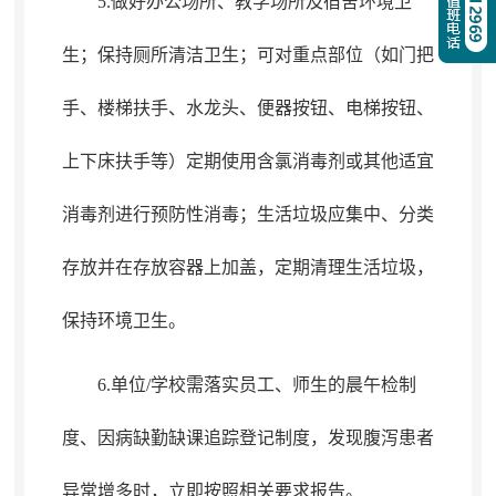
5.做好办公场所、教学场所及宿舍环境卫
生
；
保持厕所清洁卫生；可对重点部位（如门把
手、楼梯扶手、水龙头、便器按钮、电梯按钮、
上下床扶手等）定期使用含氯消毒剂或其他适宜
消毒剂进行预防性消毒
；
生活垃圾应集中、分类
存放并在存放容器上加盖，定期清理生活垃圾
，
保持环境卫生。
6.单位/学校需落实员工、师生的晨午检制
度、因病缺勤缺课追踪登记制度
，
发现腹泻患者
异常增多时，立即按照相关要求报告
。