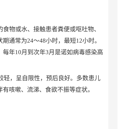
的食物或水、接触患者粪便或呕吐物、
伏期通常为
24
～
48
小时，最短
12
小时。
。每年
10
月到次年
3
月是诺如病毒感染高
较轻，呈自限性，预后良好。多数患儿
伴有咳嗽、流涕、食欲不振等症状。