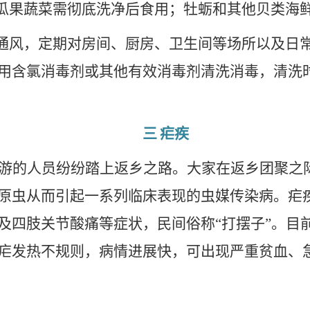
瓜果蔬菜需彻底洗净后食用；牡蛎和其他贝类海
通风，定期对房间、厨房、卫生间等场所以及日
用含氯消毒剂或其他有效消毒剂清洗消毒，清洗
三
疟疾
游的人员纷纷踏上返乡之路。大家在返乡团聚之
原虫从而引起一系列临床表现的虫媒传染病。疟
及四肢关节酸痛等症状，民间俗称“打摆子”。目
疟发热不规则，病情进展快，可出现严重贫血、