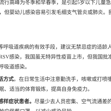
流行高峰为冬季和早春季，是引起
5
岁以下儿童急
，但婴幼儿感染容易引发毛细支气管炎或肺炎。
等呼吸道疾病的有效手段，建议无禁忌症的适龄
RSV
感染，我国虽无特异性疫苗上市，但我国批
呼吸道感染。
活方式
。在日常生活中注意勤洗手，咳嗽或打喷
眠、适当的体育锻炼，提高自身免疫力。
感样症状患者。
尽量少去人员密集、空气流通差