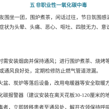
五
非职业性一氧化碳中毒
友围坐一团，
围炉煮茶，闲话过往，
节日氛围感
症状为头晕、头痛、恶心、呕吐、四肢无力、意
时需安装烟囱并保持通风；进行围炉煮茶、烧烤
或通风良好处，定期检修防止燃气管道泄漏。
火盆、炭炉等落后设备，改用电暖器等安全取暖
化碳报警器（建议安装在离天花板
30-120
厘米的
毒者，立即转移患者至通风处，解开衣领保持呼