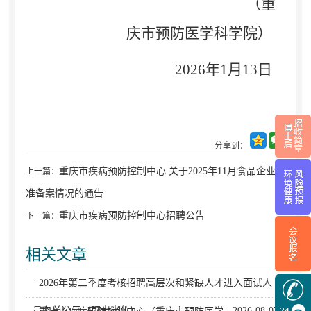
（重
庆市预防医学科学院）
202
6
年
1
月
13
日
分享到：
重庆市疾病预防控制中心 关于2025年11月食品企业标
上一篇：
准备案情况的通告
重庆市疾病预防控制中心招聘公告
下一篇：
相关文章
· 2026年第二季度考核招聘高层次和紧缺人才进入面试人
员名单公示（硕士岗位）
2026-08-07