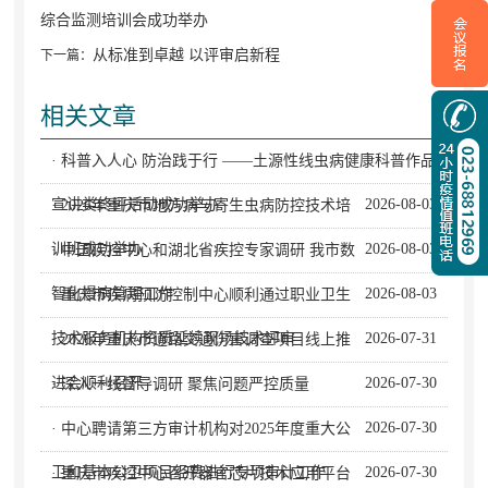
综合监测培训会成功举办
从标准到卓越 以评审启新程
下一篇：
相关文章
· 科普入人心 防治践于行 ——土源性线虫病健康科普作品
宣讲类终评活动成功举办
2026-08-03
· 2026年重庆市地方病与寄生虫病防控技术培
训班成功举办
2026-08-03
· 中国疾控中心和湖北省疾控专家调研 我市数
智化慢病管理工作
2026-08-03
· 重庆市疾病预防控制中心顺利通过职业卫生
技术服务机构资质延续现场技术评审
2026-07-31
· 2026年重庆市道路交通伤害调查项目线上推
进会顺利召开
2026-07-30
· 深入一线督导调研 聚焦问题严控质量
2026-07-30
· 中心聘请第三方审计机构对2025年度重大公
卫和基本公卫项目经费进行专项审计工作
2026-07-30
· 重庆市疾控中心召开器官芯片技术应用平台