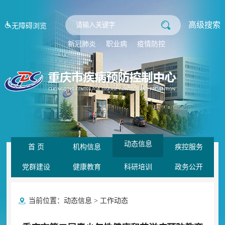
高级搜索
无障碍浏览
新冠肺炎
职业病
疫情防控
动态信息
首 页
机构信息
疾控服务
党群建设
健康教育
科研培训
政务公开
当前位置：
动态信息
>
工作动态