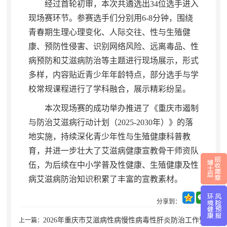
经过首轮初审
，
本次共遴选出34位选手进入
现场赛环节。参赛选手们分别用6-8分钟
，
围绕
青春期生理心理变化、人际交往、性与生殖健
康、预防性侵害、识别网络风险、远离毒品、性
病预防和艾滋病防治等主题进行现场展示，形式
多样
，
内容贴近青少年年龄特点，部分选手与学
校常规课程进行了学科融合
，
展示精彩纷呈。
本次现场赛的成功举办推进了《重庆市遏制
与防治艾滋病行动计划（2025-2030年）》的落
地实施
，
持续深化青少年性与生殖健康科普教
育，并进一步壮大了艾滋病健康宣教骨干师资队
伍
，
为后续在中小学普及性健康、生殖健康及性
病艾滋病防治知识积累了丰富的宣教素材。
分享到：
2026年重庆市艾滋病性病慢性病毒性肝炎防治工作暨
上一篇：