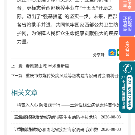
台，更标志着西部疾控事业在“十五五”开局之
际
，
迈出了“强基提能”的坚实一步。未来
，
西部
各省将携手并进，共同筑牢国家西部公共卫生防
护网
，
为保障人民群众生命健康贡献强大的疾控
力量。
分享到：
春风聚山城 学术启新篇
上一篇：
重庆市蚊媒传染病风险等级构建专家研讨会顺利召开
下一篇：
相关文章
· 科普入人心 防治践于行 ——土源性线虫病健康科普作品
宣讲类终评活动成功举办
2026-08-03
· 2026年重庆市地方病与寄生虫病防控技术培
训班成功举办
2026-08-03
· 中国疾控中心和湖北省疾控专家调研 我市数