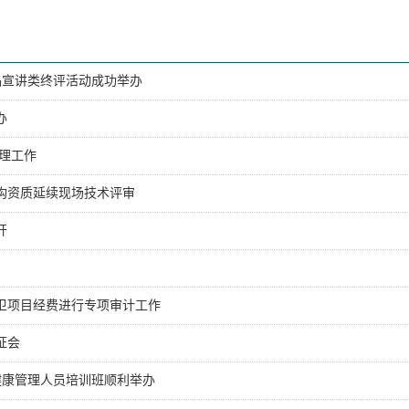
品宣讲类终评活动成功举办
办
管理工作
构资质延续现场技术评审
开
公卫项目经费进行专项审计工作
证会
业健康管理人员培训班顺利举办