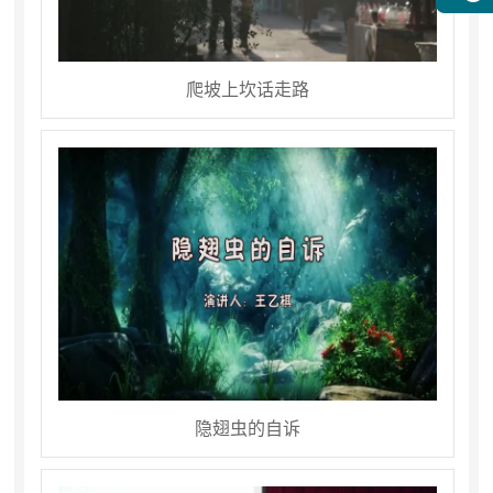
爬坡上坎话走路
隐翅虫的自诉