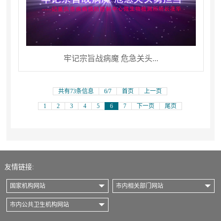
牢记宗旨战病魔 危急关头...
共有73条信息
6/7
首页
上一页
1
2
3
4
5
6
7
下一页
尾页
友情链接:
国家机构网站
市内相关部门网站
市内公共卫生机构网站