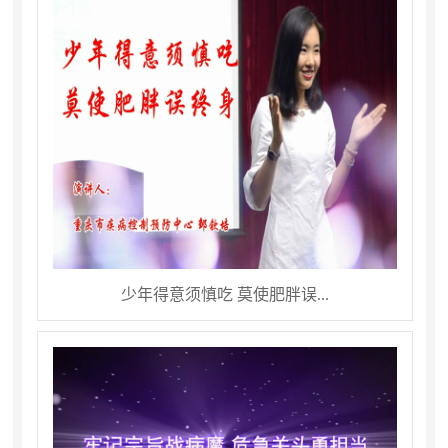
少年得意须慎吃 莫使肥胖误...