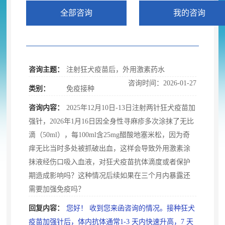
全部咨询
我的咨询
咨询主题：
注射狂犬疫苗后
，
外用激素药水
咨询时间：2026-01-27
类别：
免疫接种
咨询内容：
2025年12月10日-13日注射两针狂犬疫苗加
强针
，
2026年1月16日因全身性寻麻疹多次涂抹了无比
滴（50ml），每100ml含25mg醋酸地塞米松
，
因为奇
痒无比当时多处被抓破出血，这样会导致外用激素涂
抹液经伤口吸入血液
，
对狂犬疫苗抗体滴度或者保护
期造成影响吗？这种情况后续如果在三个月内暴露还
需要加强免疫吗？
回复内容：
您好！ 收到您来函咨询的情况
。
接种狂犬
疫苗加强针后，体内抗体通常1-3 天内快速升高
，
7 天