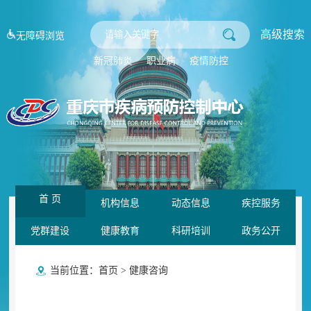
高级搜索
无障碍浏览
新冠肺炎
职业病
疫情防控
首 页
机构信息
动态信息
疾控服务
党群建设
健康教育
科研培训
政务公开
当前位置：
首页
>
健康咨询