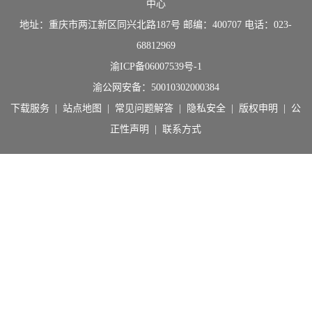
中心
地址：重庆市两江新区同兴北路187号 邮编：400707 电话：023-
68812969
渝ICP备06007539号-1
渝公网安备：
50010302000384
下载服务
|
站点地图
|
常见问题解答
|
隐私安全
|
版权申明
|
公
正性声明
|
联系方式